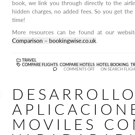
book, we link you through directly to the airli
hidden charges, no added fees. So you get the 
time!
More resources can be found at our websi
Comparison – bookingwise.co.uk
.
TRAVEL
COMPARE FLIGHTS
,
COMPARE HOTELS
,
HOTEL BOOKING
,
T
COMMENTS OFF
ON SEARCH FLIGH
DESARROLLO
APLICACION
MOVILES CO