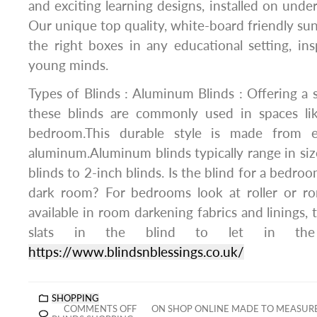
and exciting learning designs, installed on und
Our unique top quality, white-board friendly sun-f
the right boxes in any educational setting, ins
young minds.
Types of Blinds : Aluminum Blinds : Offering a s
these blinds are commonly used in spaces li
bedroom.This durable style is made from e
aluminum.Aluminum blinds typically range in si
blinds to 2-inch blinds. Is the blind for a bedr
dark room? For bedrooms look at roller or r
available in room darkening fabrics and linings,
slats in the blind to let in the
https://www.blindsnblessings.co.uk/
SHOPPING
COMMENTS OFF
ON SHOP ONLINE MADE TO MEASUR