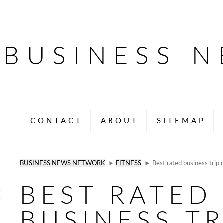
BUSINESS 
CONTACT
ABOUT
SITEMAP
BUSINESS NEWS NETWORK
►
FITNESS
► Best rated business trip 
BEST RATED
BUSINESS TR