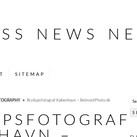
ESS NEWS N
T
SITEMAP
TOGRAPHY
► Bryllupsfotograf København – BelmontPhoto.dk
UPSFOTOGRAF
HAVN –