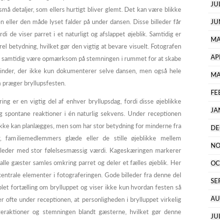
JU
små detaljer, som ellers hurtigt bliver glemt. Det kan være blikke
 eller den måde lyset falder på under dansen. Disse billeder får
JU
di de viser parret i et naturligt og afslappet øjeblik. Samtidig er
MA
el betydning, hvilket gør den vigtig at bevare visuelt. Fotografen
AP
 og samtidig være opmærksom på stemningen i rummet for at skabe
r minder, der ikke kun dokumenterer selve dansen, men også hele
MA
m præger bryllupsfesten.
FE
ng er en vigtig del af enhver bryllupsdag, fordi disse øjeblikke
JA
 og spontane reaktioner i én naturlig sekvens. Under receptionen
ikke kan planlægges, men som har stor betydning for minderne fra
DE
, familiemedlemmers glæde eller de stille øjeblikke mellem
NO
illeder med stor følelsesmæssig værdi. Kageskæringen markerer
lle gæster samles omkring parret og deler et fælles øjeblik. Her
OC
entrale elementer i fotograferingen. Gode billeder fra denne del
SE
et fortælling om brylluppet og viser ikke kun hvordan festen så
AU
 ofte under receptionen, at personligheden i brylluppet virkelig
eraktioner og stemningen blandt gæsterne, hvilket gør denne
JU