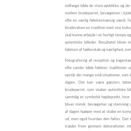
indfange både de store øjeblikke og de 
mellem brudeparret, bevægelsen i kjolen
ofte en særlig følelsesmæssig værdi, for
brudevalsen en tradition med stor kultur
skal kunne arbejde i et hurtigt tempo
autentiske billeder. Resultatet blive
følelsen af fællesskab og kærlighed, so
Fotografering af reception og kageskæri
ofte samler både følelser, traditioner
opstår der mange små situationer, som 
dagen. Det kan være gæsters latter
brudeparret, som skaber autentiske b
samtidig et symbolsk højdepunkt, hvor a
bliver mimik, bevægelser og stemning c
af dagen hjælper med at skabe en kompl
ud, men også hvordan den føltes. Det er
træder frem gennem dekorationer, int