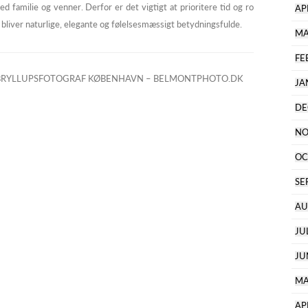
d familie og venner. Derfor er det vigtigt at prioritere tid og ro
AP
bliver naturlige, elegante og følelsesmæssigt betydningsfulde.
MA
FE
RYLLUPSFOTOGRAF KØBENHAVN – BELMONTPHOTO.DK
JA
DE
NO
OC
SE
AU
JU
JU
MA
AP