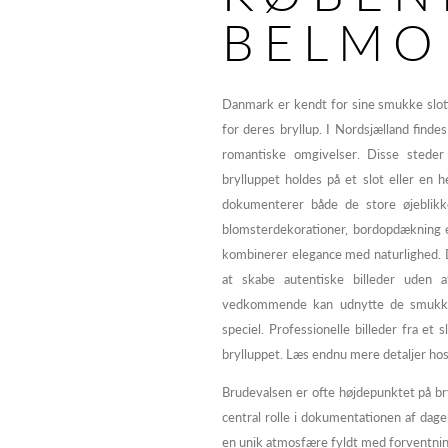
BELMO
Danmark er kendt for sine smukke slo
for deres bryllup. I Nordsjælland finde
romantiske omgivelser. Disse steder 
brylluppet holdes på et slot eller en 
dokumenterer både de store øjeblik
blomsterdekorationer, bordopdækning e
kombinerer elegance med naturlighed. De
at skabe autentiske billeder uden at
vedkommende kan udnytte de smukke 
speciel. Professionelle billeder fra et
brylluppet. Læs endnu mere detaljer ho
Brudevalsen er ofte højdepunktet på bry
central rolle i dokumentationen af dag
en unik atmosfære fyldt med forventnin