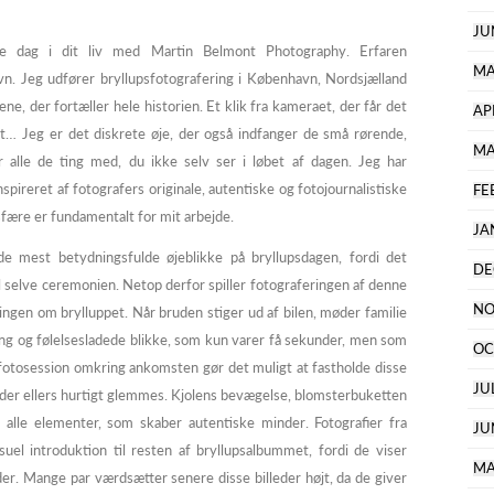
JU
te dag i dit liv med Martin Belmont Photography. Erfaren
MA
vn. Jeg udfører bryllupsfotografering i København, Nordsjælland
ene, der fortæller hele historien. Et klik fra kameraet, der får det
AP
evigt… Jeg er det diskrete øje, der også indfanger de små rørende,
MA
r alle de ting med, du ikke selv ser i løbet af dagen. Jeg har
spireret af fotografers originale, autentiske og fotojournalistiske
FE
fære er fundamentalt for mit arbejde.
JA
de mest betydningsfulde øjeblikke på bryllupsdagen, fordi det
DE
 selve ceremonien. Netop derfor spiller fotograferingen af denne
NO
lingen om brylluppet. Når bruden stiger ud af bilen, møder familie
ng og følelsesladede blikke, som kun varer få sekunder, men som
OC
fotosession omkring ankomsten gør det muligt at fastholde disse
JU
 der ellers hurtigt glemmes. Kjolens bevægelse, blomsterbuketten
r alle elementer, som skaber autentiske minder. Fotografier fra
JU
uel introduktion til resten af bryllupsalbummet, fordi de viser
MA
r. Mange par værdsætter senere disse billeder højt, da de giver