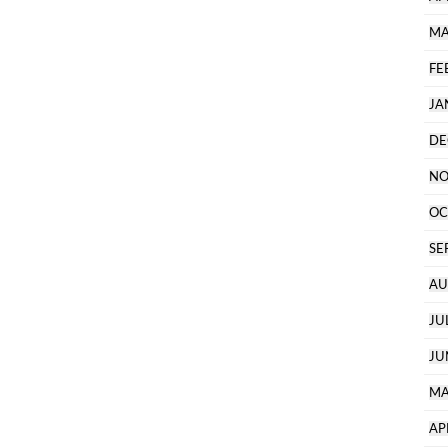
MA
FE
JA
DE
NO
OC
SE
AU
JU
JU
MA
AP