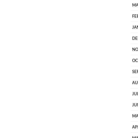
MA
FE
JA
DE
NO
OC
SE
AU
JU
JU
MA
AP