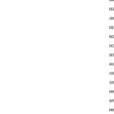
MA
FE
JA
DE
NO
OC
SE
AU
JU
JU
MA
AP
MA