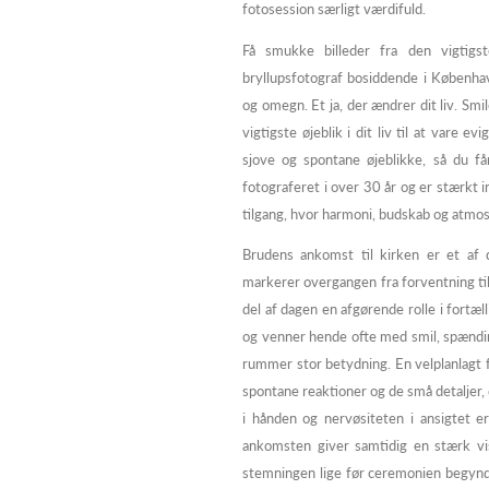
fotosession særligt værdifuld.
Få smukke billeder fra den vigtigs
bryllupsfotograf bosiddende i Københa
og omegn. Et ja, der ændrer dit liv. Smil
vigtigste øjeblik i dit liv til at vare 
sjove og spontane øjeblikke, så du få
fotograferet i over 30 år og er stærkt in
tilgang, hvor harmoni, budskab og atmos
Brudens ankomst til kirken er et af 
markerer overgangen fra forventning til
del af dagen en afgørende rolle i fortæl
og venner hende ofte med smil, spændi
rummer stor betydning. En velplanlagt 
spontane reaktioner og de små detaljer,
i hånden og nervøsiteten i ansigtet e
ankomsten giver samtidig en stærk vis
stemningen lige før ceremonien begynde