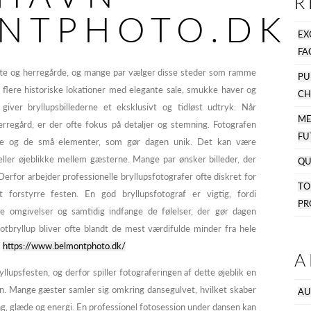
R
NTPHOTO.DK
EX
FA
tte og herregårde, og mange par vælger disse steder som ramme
PU
s flere historiske lokationer med elegante sale, smukke haver og
CH
giver bryllupsbillederne et eksklusivt og tidløst udtryk. Når
M
herregård, er der ofte fokus på detaljer og stemning. Fotografen
FU
ke og de små elementer, som gør dagen unik. Det kan være
ller øjeblikke mellem gæsterne. Mange par ønsker billeder, der
QU
rfor arbejder professionelle bryllupsfotografer ofte diskret for
T
 forstyrre festen. En god bryllupsfotograf er vigtig, fordi
PR
omgivelser og samtidig indfange de følelser, der gør dagen
 slotbryllup bliver ofte blandt de mest værdifulde minder fra hele
s
https://www.belmontphoto.dk/
A
llupsfesten, og derfor spiller fotograferingen af dette øjeblik en
en. Mange gæster samler sig omkring dansegulvet, hvilket skaber
AU
g, glæde og energi. En professionel fotosession under dansen kan