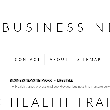
BUSINESS 
CONTACT
ABOUT
SITEMAP
BUSINESS NEWS NETWORK
►
LIFESTYLE
► Health trained professional door-to-door business trip massage serv
HEALTH TRA